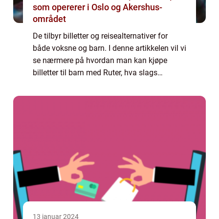
som opererer i Oslo og Akershus-
området
De tilbyr billetter og reisealternativer for
både voksne og barn. I denne artikkelen vil vi
se nærmere på hvordan man kan kjøpe
billetter til barn med Ruter, hva slags
billettalternativer som finnes, samt fordeler
og ulemper ved de forskjellige alter...
13 januar 2024