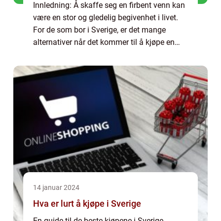
Innledning: Å skaffe seg en firbent venn kan
være en stor og gledelig begivenhet i livet.
For de som bor i Sverige, er det mange
alternativer når det kommer til å kjøpe en
hund. Denne artikkelen vil gi en grundig
oversikt over prosessen med å kjøpe h...
14 januar 2024
Hva er lurt å kjøpe i Sverige
En guide til de beste kjøpene i Sverige