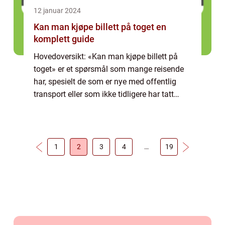
12 januar 2024
Kan man kjøpe billett på toget en
komplett guide
Hovedoversikt: «Kan man kjøpe billett på
toget» er et spørsmål som mange reisende
har, spesielt de som er nye med offentlig
transport eller som ikke tidligere har tatt
toget. Svaret er ja, det er mulig å kjøpe billett
på toget i de fleste...
1
2
3
4
…
19