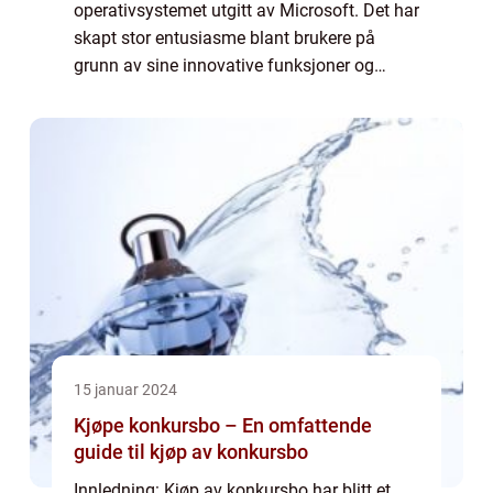
operativsystemet utgitt av Microsoft. Det har
skapt stor entusiasme blant brukere på
grunn av sine innovative funksjoner og
forbedrede brukeropplevelse. Denne
artikkelen vil gi en grundig oversikt over kjøp
av Win...
15 januar 2024
Kjøpe konkursbo – En omfattende
guide til kjøp av konkursbo
Innledning: Kjøp av konkursbo har blitt et