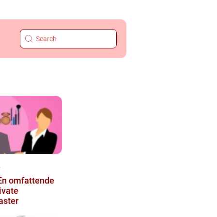
4
ivate
aster