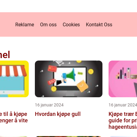
Reklame
Om oss
Cookies
Kontakt Oss
nel
16 januar 2024
16 januar 202
 til å kjøpe
Hvordan kjøpe gull
Kjøpe trær En omfattende
renger å vite
guide for pr
hageentusi