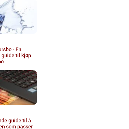
4
rsbo - En
guide til kjøp
bo
4
de guide til å
ken som passer