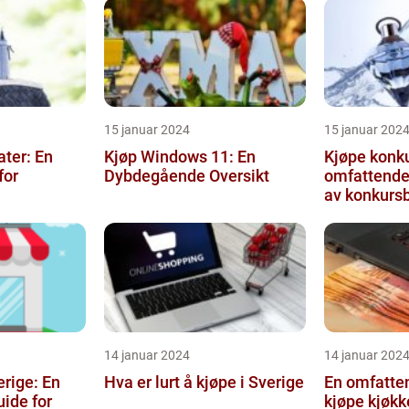
15 januar 2024
15 januar 202
ater: En
Kjøp Windows 11: En
Kjøpe konku
for
Dybdegående Oversikt
omfattende 
av konkurs
14 januar 2024
14 januar 202
erige: En
Hva er lurt å kjøpe i Sverige
En omfatten
ide for
kjøpe kjøk