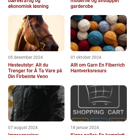
bærekraftig og
moderne og avslappet
økonomisk løsning
garderobe
05 desember 2024
01 oktober 2024
Hesteutstyr: Alt du
Allt om Garn En Fiberrich
Trenger for Å Ta Vare på
Hantverksresurs
Din Firbeinte Venn
07 august 2024
18 januar 2024