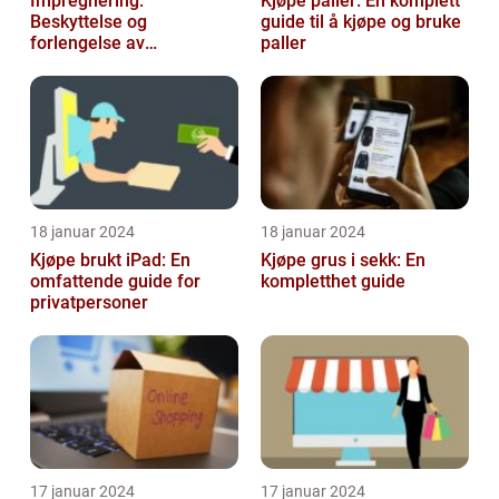
Impregnering:
Kjøpe paller: En komplett
Beskyttelse og
guide til å kjøpe og bruke
forlengelse av
paller
materialers levetid
18 januar 2024
18 januar 2024
Kjøpe brukt iPad: En
Kjøpe grus i sekk: En
omfattende guide for
kompletthet guide
privatpersoner
17 januar 2024
17 januar 2024