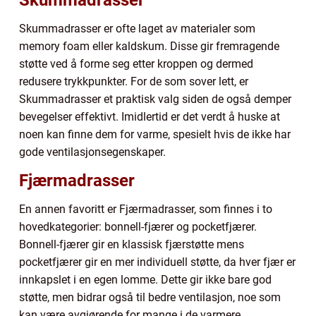
Skummadrasser
Skummadrasser er ofte laget av materialer som
memory foam eller kaldskum. Disse gir fremragende
støtte ved å forme seg etter kroppen og dermed
redusere trykkpunkter. For de som sover lett, er
Skummadrasser et praktisk valg siden de også demper
bevegelser effektivt. Imidlertid er det verdt å huske at
noen kan finne dem for varme, spesielt hvis de ikke har
gode ventilasjonsegenskaper.
Fjærmadrasser
En annen favoritt er Fjærmadrasser, som finnes i to
hovedkategorier: bonnell-fjærer og pocketfjærer.
Bonnell-fjærer gir en klassisk fjærstøtte mens
pocketfjærer gir en mer individuell støtte, da hver fjær er
innkapslet i en egen lomme. Dette gir ikke bare god
støtte, men bidrar også til bedre ventilasjon, noe som
kan være avgjørende for mange i de varmere