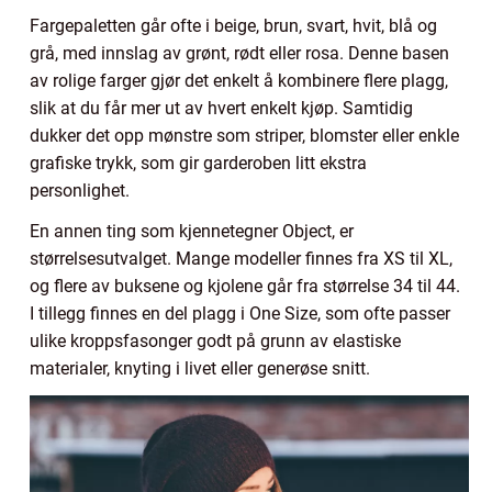
Fargepaletten går ofte i beige, brun, svart, hvit, blå og
grå, med innslag av grønt, rødt eller rosa. Denne basen
av rolige farger gjør det enkelt å kombinere flere plagg,
slik at du får mer ut av hvert enkelt kjøp. Samtidig
dukker det opp mønstre som striper, blomster eller enkle
grafiske trykk, som gir garderoben litt ekstra
personlighet.
En annen ting som kjennetegner Object, er
størrelsesutvalget. Mange modeller finnes fra XS til XL,
og flere av buksene og kjolene går fra størrelse 34 til 44.
I tillegg finnes en del plagg i One Size, som ofte passer
ulike kroppsfasonger godt på grunn av elastiske
materialer, knyting i livet eller generøse snitt.