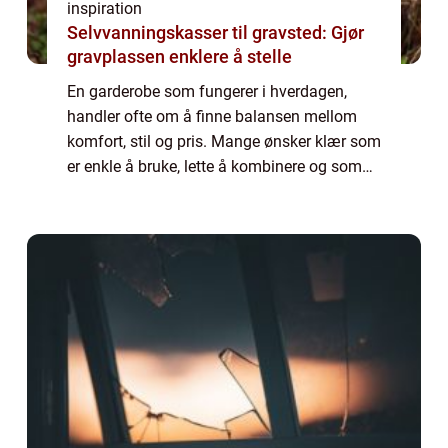
inspiration
Selvvanningskasser til gravsted: Gjør
gravplassen enklere å stelle
En garderobe som fungerer i hverdagen,
handler ofte om å finne balansen mellom
komfort, stil og pris. Mange ønsker klær som
er enkle å bruke, lette å kombinere og som
kjennes gode på. Her skiller object klær seg
ut som et smart valg for kvinner som v...