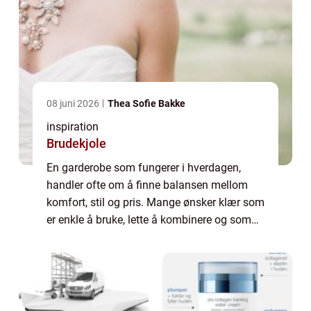
08 juni 2026
Thea Sofie Bakke
inspiration
Brudekjole
En garderobe som fungerer i hverdagen,
handler ofte om å finne balansen mellom
komfort, stil og pris. Mange ønsker klær som
er enkle å bruke, lette å kombinere og som
kjennes gode på. Her skiller object klær seg
ut som et smart valg for kvinner som v...