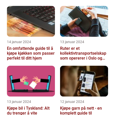
14 januar 2024
13 januar 2024
En omfattende guide til å
Ruter er et
kjøpe kjøkken som passer
kollektivtransportselskap
perfekt til ditt hjem
som opererer i Oslo og
Akershus-området
13 januar 2024
12 januar 2024
Kjøpe bil i Tyskland: Alt
Kjøpe garn på nett - en
du trenger å vite
komplett guide til