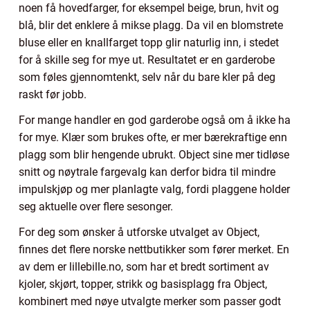
noen få hovedfarger, for eksempel beige, brun, hvit og
blå, blir det enklere å mikse plagg. Da vil en blomstrete
bluse eller en knallfarget topp glir naturlig inn, i stedet
for å skille seg for mye ut. Resultatet er en garderobe
som føles gjennomtenkt, selv når du bare kler på deg
raskt før jobb.
For mange handler en god garderobe også om å ikke ha
for mye. Klær som brukes ofte, er mer bærekraftige enn
plagg som blir hengende ubrukt. Object sine mer tidløse
snitt og nøytrale fargevalg kan derfor bidra til mindre
impulskjøp og mer planlagte valg, fordi plaggene holder
seg aktuelle over flere sesonger.
For deg som ønsker å utforske utvalget av Object,
finnes det flere norske nettbutikker som fører merket. En
av dem er lillebille.no, som har et bredt sortiment av
kjoler, skjørt, topper, strikk og basisplagg fra Object,
kombinert med nøye utvalgte merker som passer godt