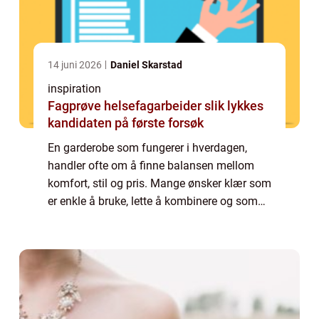
14 juni 2026
Daniel Skarstad
inspiration
Fagprøve helsefagarbeider slik lykkes
kandidaten på første forsøk
En garderobe som fungerer i hverdagen,
handler ofte om å finne balansen mellom
komfort, stil og pris. Mange ønsker klær som
er enkle å bruke, lette å kombinere og som
kjennes gode på. Her skiller object klær seg
ut som et smart valg for kvinner som v...