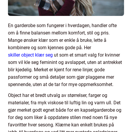
En garderobe som fungerer i hverdagen, handler ofte
om å finne balansen mellom komfort, stil og pris.
Mange ønsker klær som er enkle å bruke, lette å
kombinere og som kjennes gode på. Her
skiller object klær seg
ut som et smart valg for kvinner
som vil kle seg feminint og avslappet, uten at antrekket
blir kjedelig. Merket er kjent for rene linjer, gode
passformer og små detaljer som gjør plaggene mer
spennende, uten at de tar for mye oppmerksomhet.
Object har et bredt utvalg av størrelser, farger og
materialer, fra myk viskose til luftig lin og varm ull. Det
gjør merket godt egnet både for en kapselgarderobe og
for deg som liker å oppdatere stilen med noen få nye
favoritter hver sesong. Klærne kan enkelt brukes på