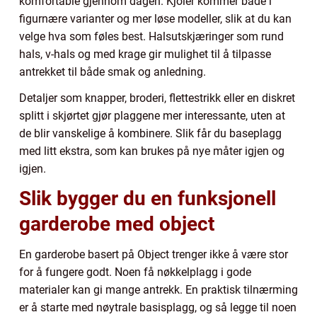
komfortable gjennom dagen. Kjoler kommer både i
figurnære varianter og mer løse modeller, slik at du kan
velge hva som føles best. Halsutskjæringer som rund
hals, v-hals og med krage gir mulighet til å tilpasse
antrekket til både smak og anledning.
Detaljer som knapper, broderi, flettestrikk eller en diskret
splitt i skjørtet gjør plaggene mer interessante, uten at
de blir vanskelige å kombinere. Slik får du baseplagg
med litt ekstra, som kan brukes på nye måter igjen og
igjen.
Slik bygger du en funksjonell
garderobe med object
En garderobe basert på Object trenger ikke å være stor
for å fungere godt. Noen få nøkkelplagg i gode
materialer kan gi mange antrekk. En praktisk tilnærming
er å starte med nøytrale basisplagg, og så legge til noen