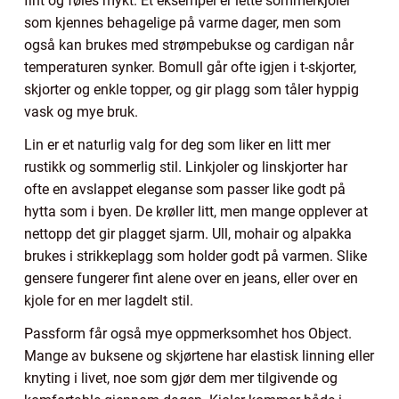
fint og føles mykt. Et eksempel er lette sommerkjoler
som kjennes behagelige på varme dager, men som
også kan brukes med strømpebukse og cardigan når
temperaturen synker. Bomull går ofte igjen i t-skjorter,
skjorter og enkle topper, og gir plagg som tåler hyppig
vask og mye bruk.
Lin er et naturlig valg for deg som liker en litt mer
rustikk og sommerlig stil. Linkjoler og linskjorter har
ofte en avslappet eleganse som passer like godt på
hytta som i byen. De krøller litt, men mange opplever at
nettopp det gir plagget sjarm. Ull, mohair og alpakka
brukes i strikkeplagg som holder godt på varmen. Slike
gensere fungerer fint alene over en jeans, eller over en
kjole for en mer lagdelt stil.
Passform får også mye oppmerksomhet hos Object.
Mange av buksene og skjørtene har elastisk linning eller
knyting i livet, noe som gjør dem mer tilgivende og