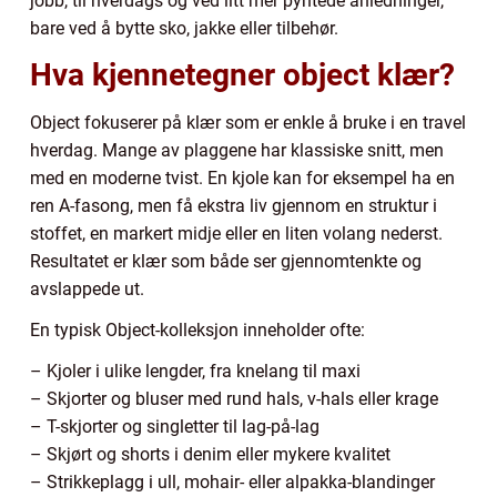
jobb, til hverdags og ved litt mer pyntede anledninger,
bare ved å bytte sko, jakke eller tilbehør.
Hva kjennetegner object klær?
Object fokuserer på klær som er enkle å bruke i en travel
hverdag. Mange av plaggene har klassiske snitt, men
med en moderne tvist. En kjole kan for eksempel ha en
ren A-fasong, men få ekstra liv gjennom en struktur i
stoffet, en markert midje eller en liten volang nederst.
Resultatet er klær som både ser gjennomtenkte og
avslappede ut.
En typisk Object-kolleksjon inneholder ofte:
– Kjoler i ulike lengder, fra knelang til maxi
– Skjorter og bluser med rund hals, v-hals eller krage
– T-skjorter og singletter til lag-på-lag
– Skjørt og shorts i denim eller mykere kvalitet
– Strikkeplagg i ull, mohair- eller alpakka-blandinger