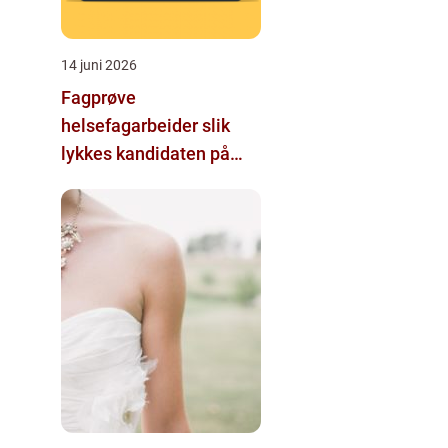
14 juni 2026
Fagprøve
helsefagarbeider slik
lykkes kandidaten på
første forsøk