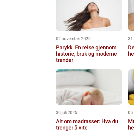
02 november 2025
31
Parykk: En reise gjennom
De
historie, bruk og moderne
he
trender
30 juli 2025
05
Alt om madrasser: Hva du
Mu
trenger å vite
he