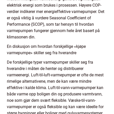
elektrisk energi som brukes i prosessen. Høyere COP-
verdier indikerer mer energieffektive varmepumper. Det
er også viktig å vurdere Seasonal Coefficient of
Performance (SCOP), som tar hensyn til hvordan
varmepumpen fungerer gjennom hele året basert på
klimasonen din.
En diskusjon om hvordan forskjellige «kjøpe
varmepumpe» skiller seg fra hverandre
De forskjellige typer varmepumper skiller seg fra
hverandre i måten de henter og distribuerer
varmeenergi. Luft-til-luft-varmepumper er ofte de mest
rimelige alternativene, men de kan være mindre
effektive i kalde klima. Luft-til-vann-varmepumper kan
både varme opp boligen din og produsere varmtvann,
noe som gjør dem svært fleksible. Væske-til-vann-
varmepumper er også fleksible og kan være ideelle for
større bygninger eller boliger med gulvvarmesystemer.