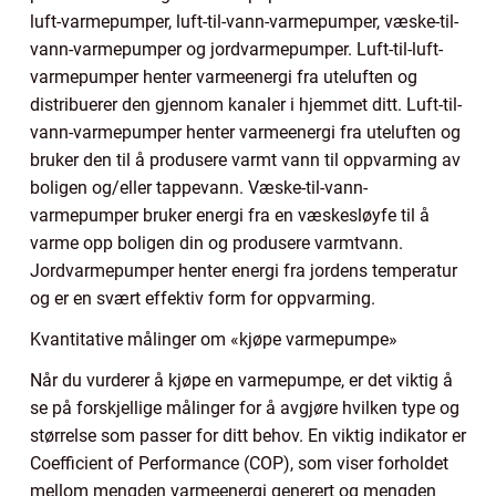
luft-varmepumper, luft-til-vann-varmepumper, væske-til-
vann-varmepumper og jordvarmepumper. Luft-til-luft-
varmepumper henter varmeenergi fra uteluften og
distribuerer den gjennom kanaler i hjemmet ditt. Luft-til-
vann-varmepumper henter varmeenergi fra uteluften og
bruker den til å produsere varmt vann til oppvarming av
boligen og/eller tappevann. Væske-til-vann-
varmepumper bruker energi fra en væskesløyfe til å
varme opp boligen din og produsere varmtvann.
Jordvarmepumper henter energi fra jordens temperatur
og er en svært effektiv form for oppvarming.
Kvantitative målinger om «kjøpe varmepumpe»
Når du vurderer å kjøpe en varmepumpe, er det viktig å
se på forskjellige målinger for å avgjøre hvilken type og
størrelse som passer for ditt behov. En viktig indikator er
Coefficient of Performance (COP), som viser forholdet
mellom mengden varmeenergi generert og mengden