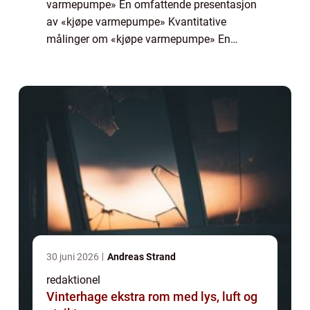
varmepumpe» En omfattende presentasjon
av «kjøpe varmepumpe» Kvantitative
målinger om «kjøpe varmepumpe» En
diskusjon om hvordan forskjellige «kjøpe
varmepumpe&raqu...
30 juni 2026
Andreas Strand
redaktionel
Vinterhage ekstra rom med lys, luft og