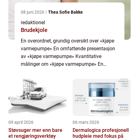
08 juni 2026
Thea Sofie Bakke
redaktionel
Brudekjole
En overordnet, grundig oversikt over «kjøpe
varmepumpe» En omfattende presentasjon
av «kjøpe varmepumpe» Kvantitative
målinger om «kjøpe varmepumpe» En
diskusjon om hvordan forskjellige «kjøpe
varmepumpe&raqu...
09 april 2026
06 mars 2026
Støvsuger mer enn bare
Dermalogica profesjonell
et rengjøringsverktøy
hudpleie med fokus på