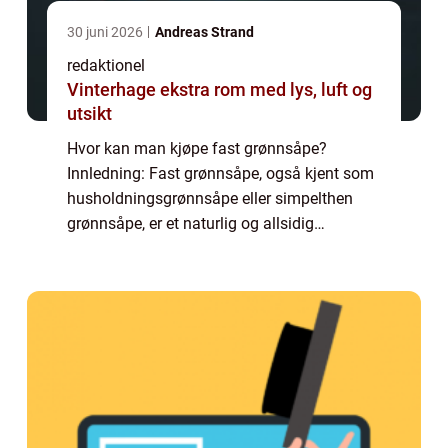
30 juni 2026
Andreas Strand
redaktionel
Vinterhage ekstra rom med lys, luft og
utsikt
Hvor kan man kjøpe fast grønnsåpe?
Innledning: Fast grønnsåpe, også kjent som
husholdningsgrønnsåpe eller simpelthen
grønnsåpe, er et naturlig og allsidig
rengjøringsmiddel som har vært brukt i
århundrer. Det er kjent for sin effektivitet når
det gje...