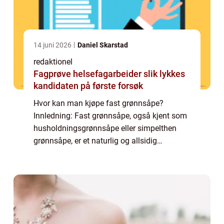
14 juni 2026
Daniel Skarstad
redaktionel
Fagprøve helsefagarbeider slik lykkes
kandidaten på første forsøk
Hvor kan man kjøpe fast grønnsåpe?
Innledning: Fast grønnsåpe, også kjent som
husholdningsgrønnsåpe eller simpelthen
grønnsåpe, er et naturlig og allsidig
rengjøringsmiddel som har vært brukt i
århundrer. Det er kjent for sin effektivitet når
det gje...