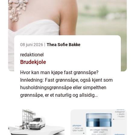
08 juni 2026
Thea Sofie Bakke
redaktionel
Brudekjole
Hvor kan man kjøpe fast grønnsåpe?
Innledning: Fast grønnsåpe, også kjent som
husholdningsgrønnsåpe eller simpelthen
grønnsåpe, er et naturlig og allsidig
rengjøringsmiddel som har vært brukt i
århundrer. Det er kjent for sin effektivitet når
det gje...