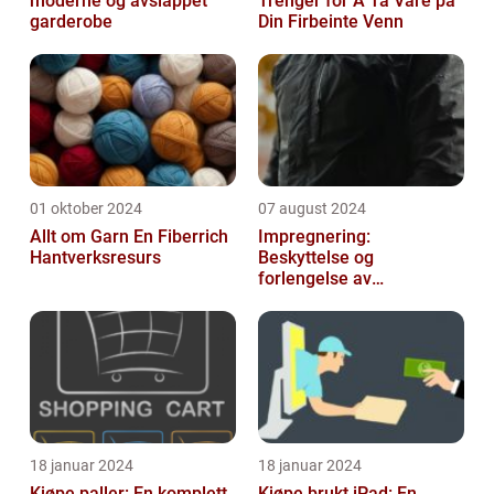
moderne og avslappet
Trenger for Å Ta Vare på
garderobe
Din Firbeinte Venn
01 oktober 2024
07 august 2024
Allt om Garn En Fiberrich
Impregnering:
Hantverksresurs
Beskyttelse og
forlengelse av
materialers levetid
18 januar 2024
18 januar 2024
Kjøpe paller: En komplett
Kjøpe brukt iPad: En