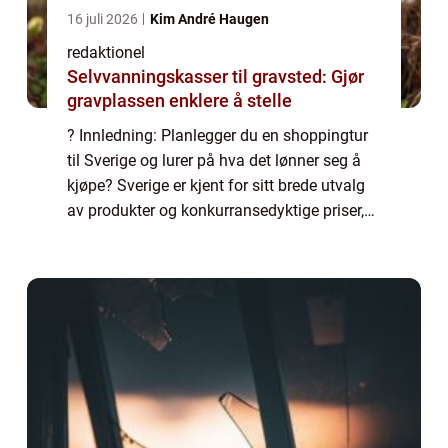
16 juli 2026
Kim André Haugen
redaktionel
Selvvanningskasser til gravsted: Gjør
gravplassen enklere å stelle
? Innledning: Planlegger du en shoppingtur
til Sverige og lurer på hva det lønner seg å
kjøpe? Sverige er kjent for sitt brede utvalg
av produkter og konkurransedyktige priser,
så det er mange gode kjøp å gjøre. I denne
artikkelen vil vi ta en grundi...