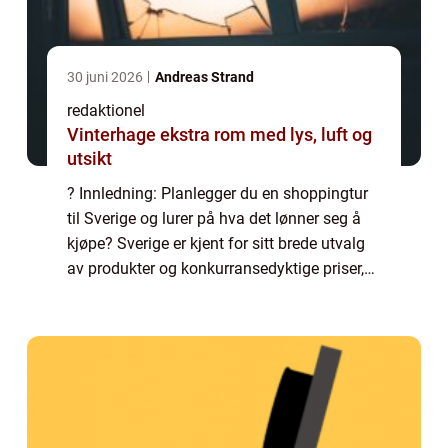
30 juni 2026
Andreas Strand
redaktionel
Vinterhage ekstra rom med lys, luft og
utsikt
? Innledning: Planlegger du en shoppingtur
til Sverige og lurer på hva det lønner seg å
kjøpe? Sverige er kjent for sitt brede utvalg
av produkter og konkurransedyktige priser,
så det er mange gode kjøp å gjøre. I denne
artikkelen vil vi ta en grundi...