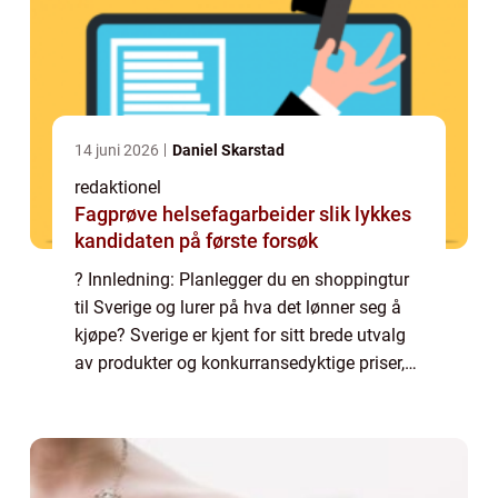
14 juni 2026
Daniel Skarstad
redaktionel
Fagprøve helsefagarbeider slik lykkes
kandidaten på første forsøk
? Innledning: Planlegger du en shoppingtur
til Sverige og lurer på hva det lønner seg å
kjøpe? Sverige er kjent for sitt brede utvalg
av produkter og konkurransedyktige priser,
så det er mange gode kjøp å gjøre. I denne
artikkelen vil vi ta en grundi...