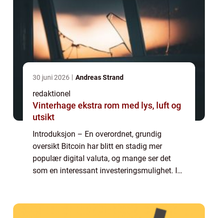
30 juni 2026
Andreas Strand
redaktionel
Vinterhage ekstra rom med lys, luft og
utsikt
Introduksjon – En overordnet, grundig
oversikt Bitcoin har blitt en stadig mer
populær digital valuta, og mange ser det
som en interessant investeringsmulighet. I
denne grundige guiden vil vi utforske ulike
måter å kjøpe Bitcoin på og gi deg en...