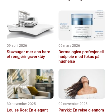
denne grundige guiden vil vi utforske ulike
måter å kjøpe Bitcoin på og gi deg en...
09 april 2026
06 mars 2026
Støvsuger mer enn bare
Dermalogica profesjonell
et rengjøringsverktøy
hudpleie med fokus på
hudhelse
30 november 2025
02 november 2025
Louise Roe: En elegant
Parykk: En reise gjennom