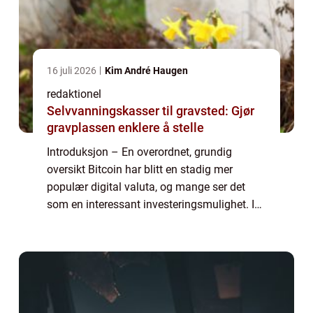
16 juli 2026
Kim André Haugen
redaktionel
Selvvanningskasser til gravsted: Gjør
gravplassen enklere å stelle
Introduksjon – En overordnet, grundig
oversikt Bitcoin har blitt en stadig mer
populær digital valuta, og mange ser det
som en interessant investeringsmulighet. I
denne grundige guiden vil vi utforske ulike
måter å kjøpe Bitcoin på og gi deg en...