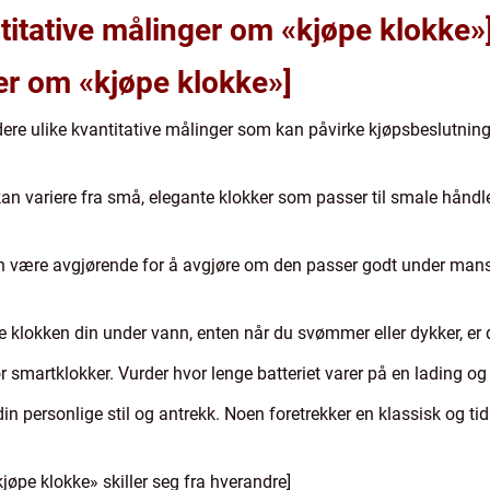
titative målinger om «kjøpe klokke»
ger om «kjøpe klokke»]
re ulike kvantitative målinger som kan påvirke kjøpsbeslutninge
n variere fra små, elegante klokker som passer til smale håndle
n være avgjørende for å avgjøre om den passer godt under mansj
e klokken din under vann, enten når du svømmer eller dykker, er d
g for smartklokker. Vurder hvor lenge batteriet varer på en lading 
din personlige stil og antrekk. Noen foretrekker en klassisk og tid
jøpe klokke» skiller seg fra hverandre]