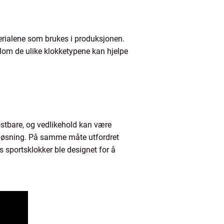
terialene som brukes i produksjonen.
llom de ulike klokketypene kan hjelpe
kostbare, og vedlikehold kan være
g løsning. På samme måte utfordret
s sportsklokker ble designet for å