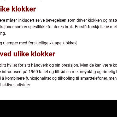
like klokker
flere måter, inkludert selve bevegelsen som driver klokken og ma
ksjoner som er spesifikke for deres bruk. Forstå forskjellene me
ing.
g ulemper med forskjellige «kjøpe klokke»]
ved ulike klokker
blitt hyllet for sitt håndverk og sin presisjon. Men de kan være 
e introdusert på 1960-tallet og tilbød en mer nøyaktig og rimeli
 å kombinere funksjonalitet og tilkobling til smarttelefoner, men
l aktive individer.