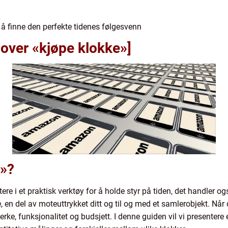
 å finne den perfekte tidenes følgesvenn
 over «kjøpe klokke»]
e»?
ere i et praktisk verktøy for å holde styr på tiden, det handler og
en del av moteuttrykket ditt og til og med et samlerobjekt. Når d
 merke, funksjonalitet og budsjett. I denne guiden vil vi presenter