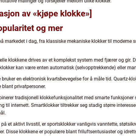
antitative målinger og forskjeller mellom ulike klokker.
asjon av «kjøpe klokke»]
opularitet og mer
 på markedet i dag, fra klassiske mekaniske klokker til moderne
elle klokkene drives av et komplekst system med fjærer og gir. De
klokker kan være enten automatisk (selvopptrekkende) eller man
 bruker en elektronisk kvartsbevegelse for å måle tid. Quartz-klo
 blant privatpersoner.
inerer tradisjonell klokkefunksjonalitet med smarte funksjoner
ing til internett. Smartklokker tiltrekker seg stadig større intere
ål.
å et aktivt livsstil, er sportsklokker vanligvis vanntette, støtsi
 Disse klokkene er populære blant friluftsentusiaster og idrett