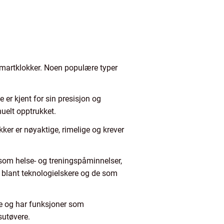
 smartklokker. Noen populære typer
 er kjent for sin presisjon og
uelt opptrukket.
kker er nøyaktige, rimelige og krever
 som helse- og treningspåminnelser,
sse blant teknologielskere og de som
kre og har funksjoner som
sutøvere.