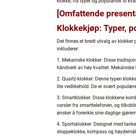
klokke, fra typer og popularitet til kv
[Omfattende present
Klokkekjøp: Typer, p
Det finnes et bredt utvalg av klokker
inkluderer:
1. Mekaniske klokker: Disse tradisjon
håndverk av høy kvalitet. Mekaniske 
2. Quartz-klokker: Denne typen klokke
lite vedlikehold. De er svært populære
3. Smartklokker: Disse klokkene komb
varsler fra smarttelefonen, og tilkobl
ønsker å forenkle sine daglige gjørem
4. Sportsklokker: Designet med tanke p
stoppeklokke, kompass og høydemåler.