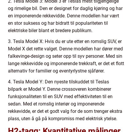
2. Tesla Model 3: Model 3 er Teslas mest tilgjengelige
og rimelige bil. Den er designet for daglig kjøring og har
en imponerende rekkevidde. Denne modellen har vært
en stor suksess og har bidratt til populariteten til
elektriske biler blant et bredere publikum.
3. Tesla Model X: Hvis du er ute etter en romslig SUV, er
Model X det rette valget. Denne modellen har dører med
falkevinge-design og seter opp til syv personer. Med sin
lange rekkevidde og imponerende trekkraft, er det et flott
alternativ for familier og eventyrlystne sjåfører.
4. Tesla Model Y: Den nyeste tilskuddet til Teslas
bilpark er Model Y. Denne crossoveren kombinerer
funksjonaliteten til en SUV med effektiviteten til en
sedan. Med et romslig interiør og imponerende
rekkevidde, er det et godt valg for de som trenger ekstra
plass, uten å gå på kompromiss med elektrisk ytelse.
H2-tagg: Kvantitative målinger