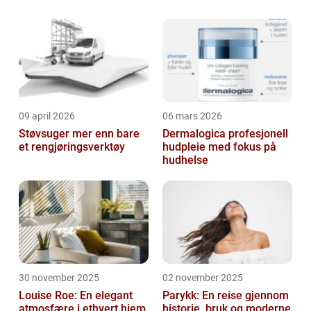
bestemmer seg for å kjøpe en bolig
sammen, oppstår det ofte spørsmålet om
hva som ska...
09 april 2026
06 mars 2026
Støvsuger mer enn bare
Dermalogica profesjonell
et rengjøringsverktøy
hudpleie med fokus på
hudhelse
30 november 2025
02 november 2025
Louise Roe: En elegant
Parykk: En reise gjennom
atmosfære i ethvert hjem
historie, bruk og moderne