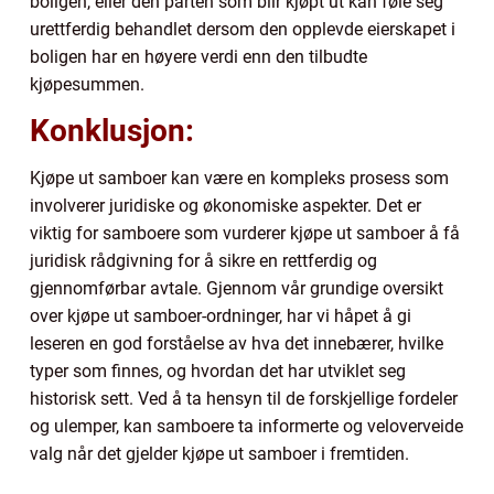
boligen, eller den parten som blir kjøpt ut kan føle seg
urettferdig behandlet dersom den opplevde eierskapet i
boligen har en høyere verdi enn den tilbudte
kjøpesummen.
Konklusjon:
Kjøpe ut samboer kan være en kompleks prosess som
involverer juridiske og økonomiske aspekter. Det er
viktig for samboere som vurderer kjøpe ut samboer å få
juridisk rådgivning for å sikre en rettferdig og
gjennomførbar avtale. Gjennom vår grundige oversikt
over kjøpe ut samboer-ordninger, har vi håpet å gi
leseren en god forståelse av hva det innebærer, hvilke
typer som finnes, og hvordan det har utviklet seg
historisk sett. Ved å ta hensyn til de forskjellige fordeler
og ulemper, kan samboere ta informerte og veloverveide
valg når det gjelder kjøpe ut samboer i fremtiden.