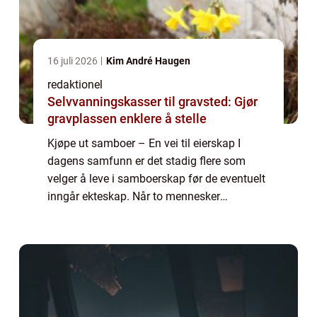
16 juli 2026
Kim André Haugen
redaktionel
Selvvanningskasser til gravsted: Gjør
gravplassen enklere å stelle
Kjøpe ut samboer – En vei til eierskap I
dagens samfunn er det stadig flere som
velger å leve i samboerskap før de eventuelt
inngår ekteskap. Når to mennesker
bestemmer seg for å kjøpe en bolig
sammen, oppstår det ofte spørsmålet om
hva som ska...