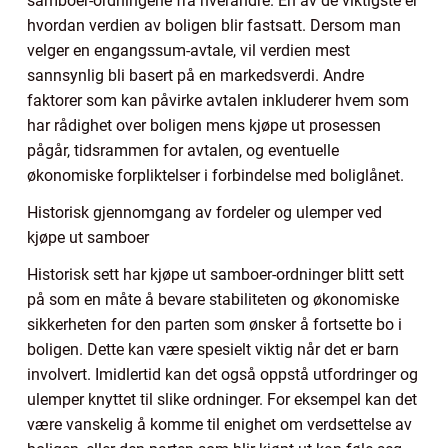
samboer-ordningene fra hverandre. En av de viktigste er
hvordan verdien av boligen blir fastsatt. Dersom man
velger en engangssum-avtale, vil verdien mest
sannsynlig bli basert på en markedsverdi. Andre
faktorer som kan påvirke avtalen inkluderer hvem som
har rådighet over boligen mens kjøpe ut prosessen
pågår, tidsrammen for avtalen, og eventuelle
økonomiske forpliktelser i forbindelse med boliglånet.
Historisk gjennomgang av fordeler og ulemper ved
kjøpe ut samboer
Historisk sett har kjøpe ut samboer-ordninger blitt sett
på som en måte å bevare stabiliteten og økonomiske
sikkerheten for den parten som ønsker å fortsette bo i
boligen. Dette kan være spesielt viktig når det er barn
involvert. Imidlertid kan det også oppstå utfordringer og
ulemper knyttet til slike ordninger. For eksempel kan det
være vanskelig å komme til enighet om verdsettelse av