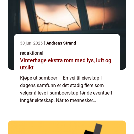
30 juni 2026
Andreas Strand
redaktionel
Vinterhage ekstra rom med lys, luft og
utsikt
Kjøpe ut samboer – En vei til eierskap I
dagens samfunn er det stadig flere som
velger å leve i samboerskap før de eventuelt
inngår ekteskap. Når to mennesker
bestemmer seg for å kjøpe en bolig
sammen, oppstår det ofte spørsmålet om
hva som ska...