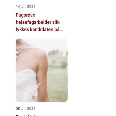
14 juni 2026
Fagprøve
helsefagarbeider slik
lykkes kandidaten på
første forsøk
08 juni 2026