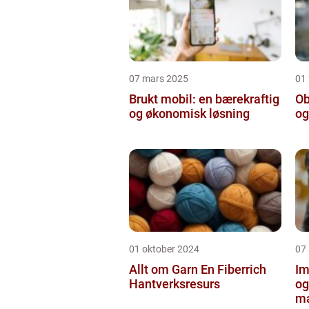
07 mars 2025
01 
Brukt mobil: en bærekraftig
Ob
og økonomisk løsning
og
01 oktober 2024
07
Allt om Garn En Fiberrich
Im
Hantverksresurs
og
ma