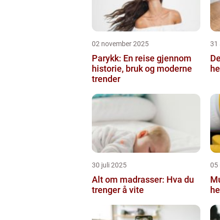
02 november 2025
31
Parykk: En reise gjennom
De
historie, bruk og moderne
he
trender
30 juli 2025
05
Alt om madrasser: Hva du
Mu
trenger å vite
he