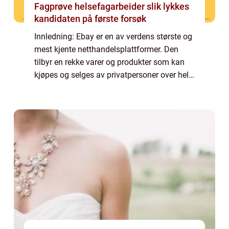
Fagprøve helsefagarbeider slik lykkes
kandidaten på første forsøk
Innledning: Ebay er en av verdens største og
mest kjente netthandelsplattformer. Den
tilbyr en rekke varer og produkter som kan
kjøpes og selges av privatpersoner over hele
verden. Selv om eBay er en global plattform,
er det også mulig å gjøre kjøp s...