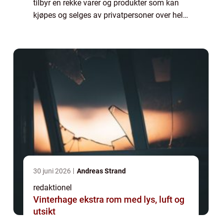
tilbyr en rekke varer og produkter som kan
kjøpes og selges av privatpersoner over hele
verden. Selv om eBay er en global plattform,
er det også mulig å gjøre kjøp s...
30 juni 2026
Andreas Strand
redaktionel
Vinterhage ekstra rom med lys, luft og
utsikt