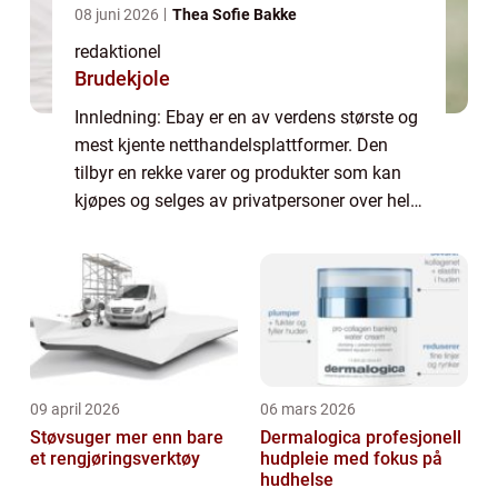
08 juni 2026
Thea Sofie Bakke
redaktionel
Brudekjole
Innledning: Ebay er en av verdens største og
mest kjente netthandelsplattformer. Den
tilbyr en rekke varer og produkter som kan
kjøpes og selges av privatpersoner over hele
verden. Selv om eBay er en global plattform,
er det også mulig å gjøre kjøp s...
09 april 2026
06 mars 2026
Støvsuger mer enn bare
Dermalogica profesjonell
et rengjøringsverktøy
hudpleie med fokus på
hudhelse