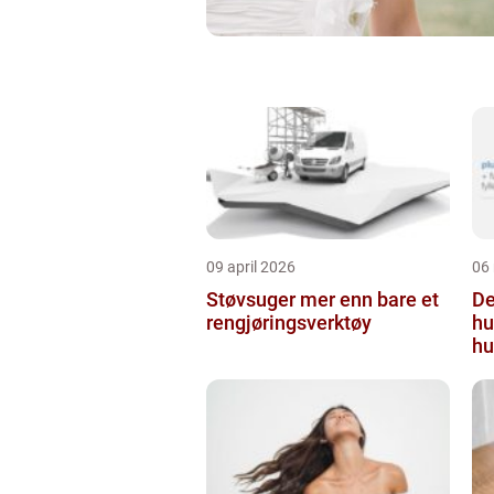
09 april 2026
06
Støvsuger mer enn bare et
Derm
rengjøringsverktøy
hu
hu