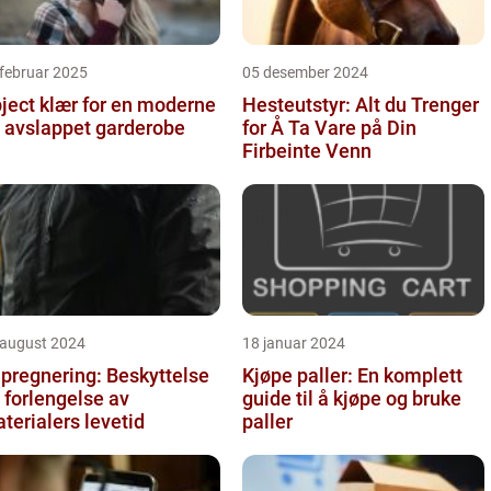
februar 2025
05 desember 2024
ject klær for en moderne
Hesteutstyr: Alt du Trenger
 avslappet garderobe
for Å Ta Vare på Din
Firbeinte Venn
 august 2024
18 januar 2024
pregnering: Beskyttelse
Kjøpe paller: En komplett
 forlengelse av
guide til å kjøpe og bruke
terialers levetid
paller