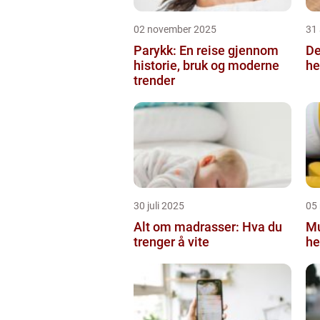
02 november 2025
31
Parykk: En reise gjennom
De
historie, bruk og moderne
he
trender
30 juli 2025
05
Alt om madrasser: Hva du
Mu
trenger å vite
he