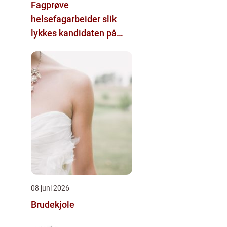
Fagprøve
helsefagarbeider slik
lykkes kandidaten på
første forsøk
08 juni 2026
Brudekjole