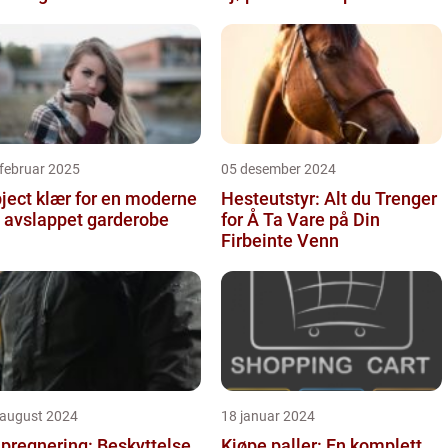
februar 2025
05 desember 2024
ject klær for en moderne
Hesteutstyr: Alt du Trenger
 avslappet garderobe
for Å Ta Vare på Din
Firbeinte Venn
 august 2024
18 januar 2024
pregnering: Beskyttelse
Kjøpe paller: En komplett