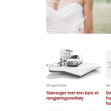
09 april 2026
06
Støvsuger mer enn bare et
Derm
rengjøringsverktøy
hu
hu