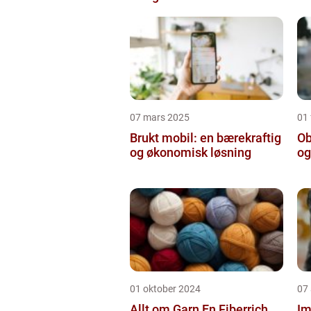
07 mars 2025
01 
Brukt mobil: en bærekraftig
Ob
og økonomisk løsning
og
01 oktober 2024
07
Allt om Garn En Fiberrich
Im