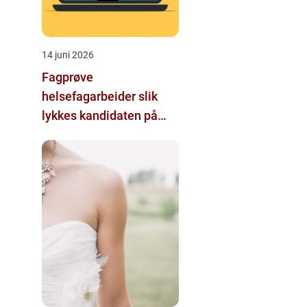
14 juni 2026
Fagprøve
helsefagarbeider slik
lykkes kandidaten på
første forsøk