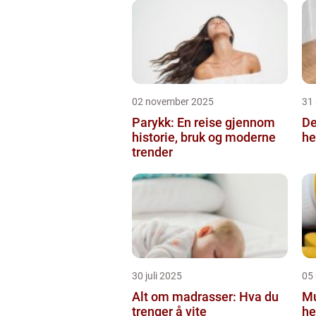
02 november 2025
31
Parykk: En reise gjennom
De
historie, bruk og moderne
he
trender
30 juli 2025
05
Alt om madrasser: Hva du
Mu
trenger å vite
he