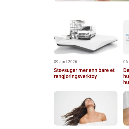
09 april 2026
06
Støvsuger mer enn bare et
Derm
rengjøringsverktøy
hu
hu