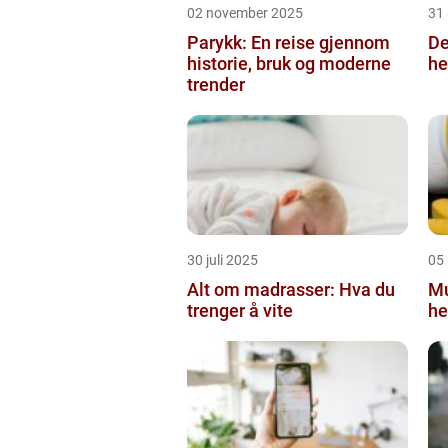
02 november 2025
31
Parykk: En reise gjennom
De
historie, bruk og moderne
he
trender
30 juli 2025
05
Alt om madrasser: Hva du
Mu
trenger å vite
he