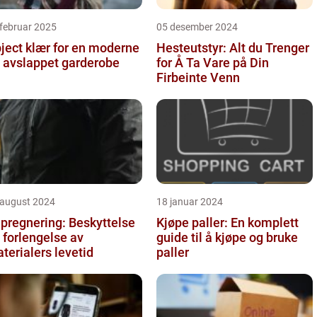
februar 2025
05 desember 2024
ject klær for en moderne
Hesteutstyr: Alt du Trenger
 avslappet garderobe
for Å Ta Vare på Din
Firbeinte Venn
 august 2024
18 januar 2024
pregnering: Beskyttelse
Kjøpe paller: En komplett
 forlengelse av
guide til å kjøpe og bruke
terialers levetid
paller