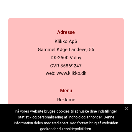
Adresse
web:
www.klikko.dk
Menu
Reklame
Om oss
På vores website bruges cookies til at huske dine indstillinger,
Cookies
statistik og personalisering af indhold og annoncer. Denne
information deles med tredjepart. Ved fortsat brug af websiden
Kontakt Oss
godkender du cookiepolitikken.
Sitemap