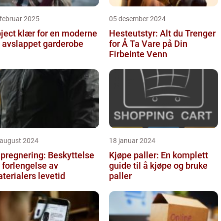
februar 2025
05 desember 2024
ject klær for en moderne
Hesteutstyr: Alt du Trenger
 avslappet garderobe
for Å Ta Vare på Din
Firbeinte Venn
 august 2024
18 januar 2024
pregnering: Beskyttelse
Kjøpe paller: En komplett
 forlengelse av
guide til å kjøpe og bruke
terialers levetid
paller