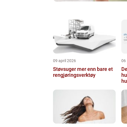
09 april 2026
06
Støvsuger mer enn bare et
Derm
rengjøringsverktøy
hu
hu