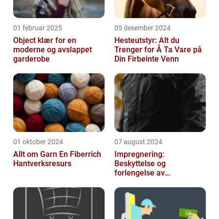
01 februar 2025
05 desember 2024
Object klær for en
Hesteutstyr: Alt du
moderne og avslappet
Trenger for Å Ta Vare på
garderobe
Din Firbeinte Venn
01 oktober 2024
07 august 2024
Allt om Garn En Fiberrich
Impregnering:
Hantverksresurs
Beskyttelse og
forlengelse av
materialers levetid