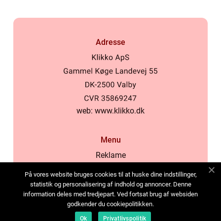
Adresse
web:
www.klikko.dk
Menu
Reklame
Om oss
På vores website bruges cookies til at huske dine indstillinger,
Cookies
statistik og personalisering af indhold og annoncer. Denne
information deles med tredjepart. Ved fortsat brug af websiden
Kontakt Oss
godkender du cookiepolitikken.
Sitemap
Ok
Privatlivspolitik