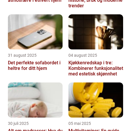
atmosfære i ethvert hjem
historie, bruk og moderne
trender
31 august 2025
04 august 2025
Det perfekte sofabordet i
Kjøkkenredskap i tre:
heltre for ditt hjem
Kombinerer funksjonalitet
med estetisk skjønnhet
30 juli 2025
05 mai 2025
Alt om madrasser: Hva du
Multivitaminer: En guide