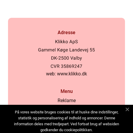
Adresse
web:
www.klikko.dk
Menu
Reklame
Om oss
På vores website bruges cookies til at huske dine indstillinger,
Cookies
statistik og personalisering af indhold og annoncer. Denne
information deles med tredjepart. Ved fortsat brug af websiden
Kontakt Oss
godkender du cookiepolitikken.
Sitemap