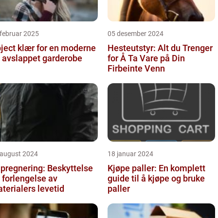
februar 2025
05 desember 2024
ject klær for en moderne
Hesteutstyr: Alt du Trenger
 avslappet garderobe
for Å Ta Vare på Din
Firbeinte Venn
 august 2024
18 januar 2024
pregnering: Beskyttelse
Kjøpe paller: En komplett
 forlengelse av
guide til å kjøpe og bruke
terialers levetid
paller