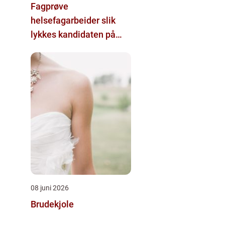
Fagprøve
helsefagarbeider slik
lykkes kandidaten på
første forsøk
08 juni 2026
Brudekjole