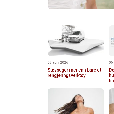
09 april 2026
06
Støvsuger mer enn bare et
Derm
rengjøringsverktøy
hu
hu