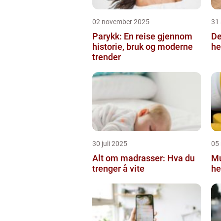
02 november 2025
31
Parykk: En reise gjennom
De
historie, bruk og moderne
he
trender
30 juli 2025
05
Alt om madrasser: Hva du
Mu
trenger å vite
he