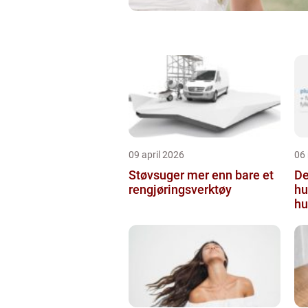
09 april 2026
06
Støvsuger mer enn bare et
Derm
rengjøringsverktøy
hu
hu