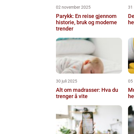
02 november 2025
31
Parykk: En reise gjennom
De
historie, bruk og moderne
he
trender
30 juli 2025
05
Alt om madrasser: Hva du
Mu
trenger å vite
he