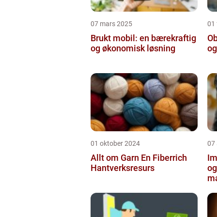
07 mars 2025
01 
Brukt mobil: en bærekraftig
Ob
og økonomisk løsning
og
01 oktober 2024
07
Allt om Garn En Fiberrich
Im
Hantverksresurs
og
ma