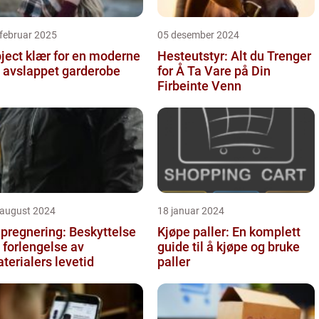
februar 2025
05 desember 2024
ject klær for en moderne
Hesteutstyr: Alt du Trenger
 avslappet garderobe
for Å Ta Vare på Din
Firbeinte Venn
 august 2024
18 januar 2024
pregnering: Beskyttelse
Kjøpe paller: En komplett
 forlengelse av
guide til å kjøpe og bruke
terialers levetid
paller