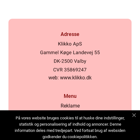
Adresse
web:
www.klikko.dk
Menu
Reklame
Om oss
På vores website bruges cookies til at huske dine indstillinger,
Cookies
statistik og personalisering af indhold og annoncer. Denne
information deles med tredjepart. Ved fortsat brug af websiden
Kontakt Oss
godkender du cookiepolitikken.
Sitemap